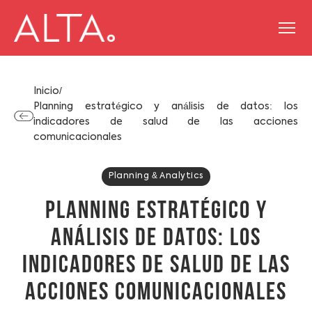
Skip
Nosotros
to
Inicio
/
Servicios
content
Planning estratégico y análisis de datos: los
indicadores de salud de las acciones
Reconocimientos
comunicacionales
Casos de éxito
Planning & Analytics
Clientes
PLANNING ESTRATÉGICO Y
Blog
ANÁLISIS DE DATOS: LOS
Ponte en contacto
INDICADORES DE SALUD DE LAS
ACCIONES COMUNICACIONALES