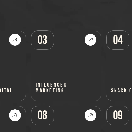
03
04
INFLUENCER
GITAL
MARKETING
SNACK 
08
09