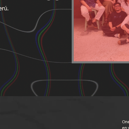
rú.
One
en 