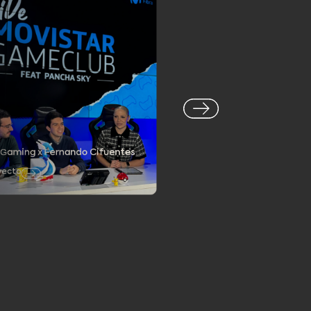
l Gaming x Fernando Cifuentes
yecto