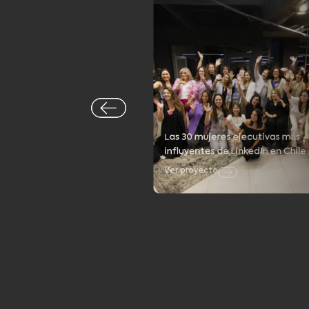
Las 30 mujeres ejecutivas más
influyentes de LinkedIn en Chile
Ver proyecto