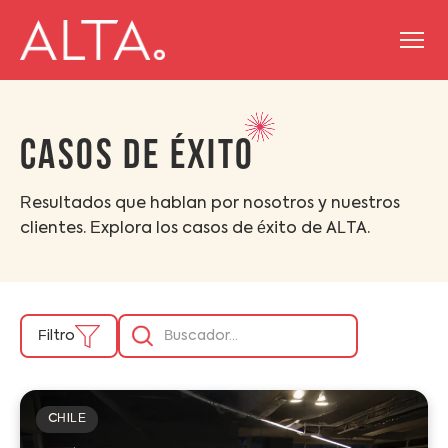
Skip
Nosotros
to
CASOS DE ÉXITO
Servicios
content
Reconocimientos
Resultados que hablan por nosotros y nuestros
Casos de éxito
clientes. Explora los casos de éxito de ALTA.
Clientes
Blog
Filtro
Ponte en contacto
CHILE